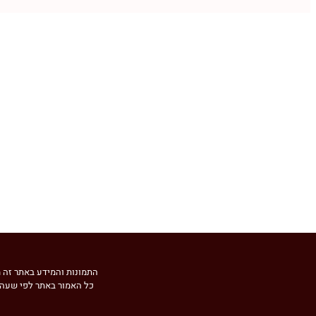
התמונות והמידע באתר זה מו
כל האמור באתר לפי שעה bechik הינו המלצה בלבד. כל העושה שימוש באתר לפי שעה bechik עושה זאת על אחריותו ועל דעתו בל