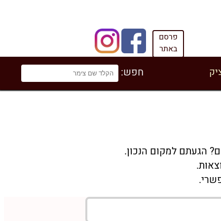
פרסם
באתר
יק
חפש:
ם? הגעתם למקום הנכון.
צאות.
שרי.