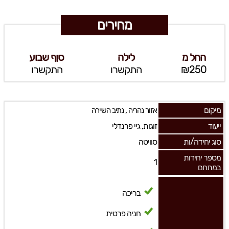
מחירים
החל מ
לילה
סןף שבוע
₪250
התקשרו
התקשרו
מיקום
,
אזור נהריה
נתיב השיירה
ייעוד
זוגות, גיי פרנדלי
סוג יחידה/ות
סוויטה
מספר יחידות
1
במתחם
בריכה
חניה פרטית