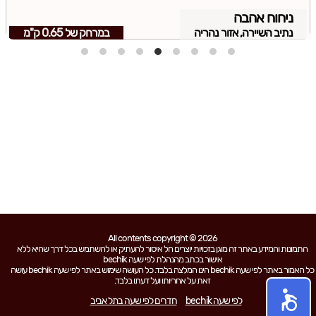
ניחוח אהבה
נתיב השיירה, אזור נהריה
במרחק של
0.65 ק"מ
All contents copyright © 2026
התמונות והמידע באתר זה מוגן בזכויות יוצרים חל איסור להעתיק או להשתמש בכל דרך שהיא ללא
אישור בכתב מהנהלת לפי שעה bechik
כל האמור באתר לפי שעה bechik הינו המלצה בלבד. כל העושה שימוש באתר לפי שעה bechik עושה
זאת על אחריותו ועל דעתו בלבד.
לפי שעה bechik
חדרים לפי שעה בתל אביב