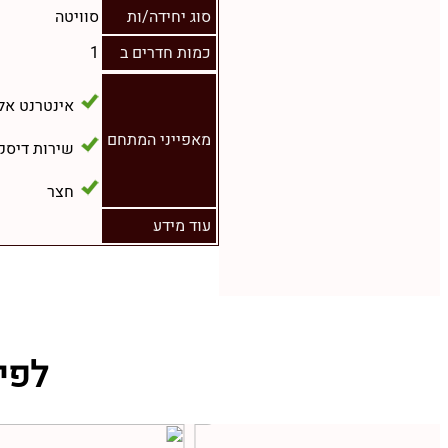
סוג יחידה/ות
סוויטה
כמות חדרים ב
1
אינטרנט אל
מאפייני המתחם
שירות דיסק
חצר
עוד מידע
לפי שעה chik