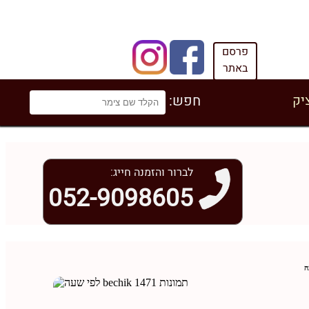
פרסם
באתר
יק
חפש:
לברור והזמנה חייג:
052-9098605