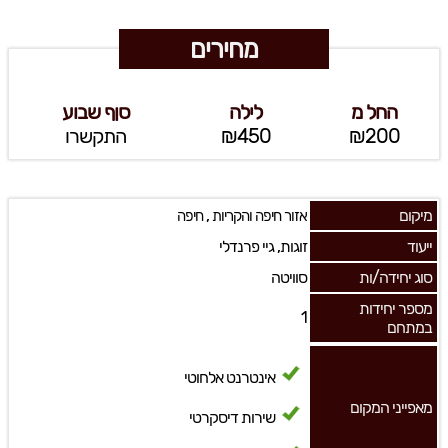
מחירים
החל מ
לילה
סןף שבוע
₪200
₪450
התקשרו
מיקום
,
אזור חיפה והקריות
חיפה
ייעוד
זוגות, גיי פרנדלי
סוג יחידה/ות
סוויטה
מספר יחידות
1
במתחם
אינטרנט אלחוטי
מאפייני המקום
שירות דיסקרטי