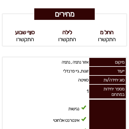
מחירים
החל מ
לילה
סןף שבוע
התקשרו
התקשרו
התקשרו
מיקום
,
אזור נתניה
נתניה
ייעוד
זוגות, גיי פרנדלי
סוג יחידה/ות
סוויטה
מספר יחידות
1
במתחם
נגישות
אינטרנט אלחוטי