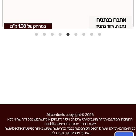
אהבה בנתניה
נתניה, אזור נתניה
במרחק של
1.08 ק"מ
All contents copyright © 2026
התמונות והמידע באתר זה מוגן בזכויות יוצרים חל איסור להעתיק או להשתמש בכל דרך שהיא ללא
אישור בכתב מהנהלת לפי שעה bechik
כל האמור באתר לפי שעה bechik הינו המלצה בלבד. כל העושה שימוש באתר לפי שעה bechik עושה
זאת על אחריותו ועל דעתו בלבד.