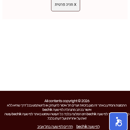
X חניה פרטית
All contents copyright © 2026
התמונות והמידע באתר זה מוגן בזכויות יוצרים חל איסור להעתיק או להשתמש בכל דרך שהיא ללא
אישור בכתב מהנהלת לפי שעה bechik
כל האמור באתר לפי שעה bechik הינו המלצה בלבד. כל העושה שימוש באתר לפי שעה bechik עושה
זאת על אחריותו ועל דעתו בלבד.
לפי שעה bechik
חדרים לפי שעה בתל אביב